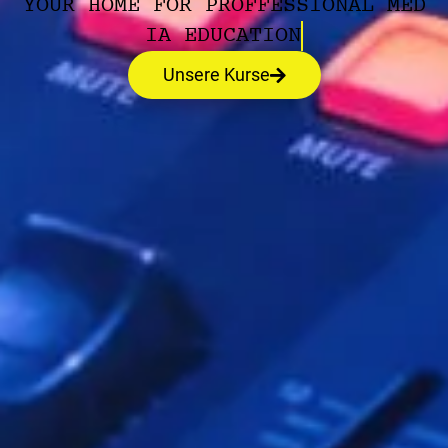
Y
O
U
R
H
O
M
E
F
O
R
P
R
O
F
F
E
S
S
I
O
N
A
L
M
E
D
I
A
E
D
U
C
A
T
I
O
N
Unsere Kurse