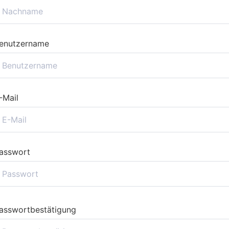
enutzername
-Mail
asswort
asswortbestätigung