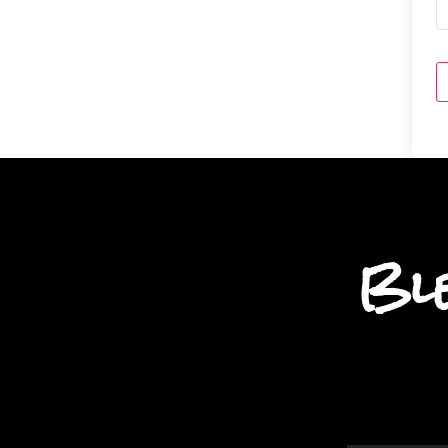
A
Ble