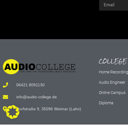
Alternative:
COLLEGE
Home Recordin
Audio Engineer
06421 8091130
Online Campus
info@audio-college.de
Diploma
Dorfstraße 9, 35096 Weimar (Lahn)