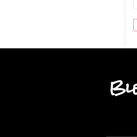
A
Ble