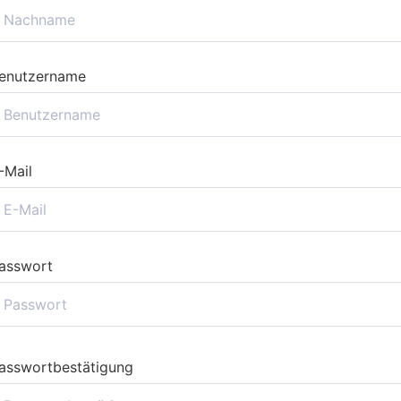
enutzername
-Mail
asswort
asswortbestätigung