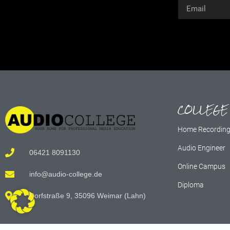
Alternative:
COLLEGE
Home Recordin
Audio Engineer
06421 8091130
Online Campus
info@audio-college.de
Diploma
Dorfstraße 9, 35096 Weimar (Lahn)