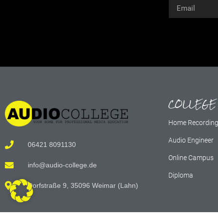
Alternative:
COLLEGE
Home Recordin
Audio Engineer
06421 8091130
Online Campus
info@audio-college.de
Diploma
Dorfstraße 9, 35096 Weimar (Lahn)