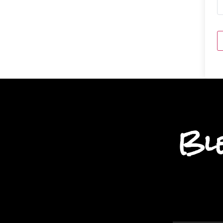
A
Ble