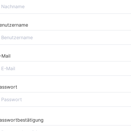
enutzername
-Mail
asswort
asswortbestätigung