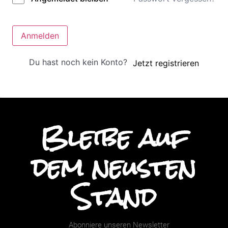
Anmelden
Du hast noch kein Konto?
Jetzt registrieren
Bleibe auf
dem neusten
Stand
Abonniere unseren Newsletter