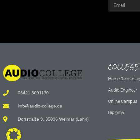
Alternative:
COLLEGE
Home Recordin
Audio Engineer
06421 8091130
Online Campus
info@audio-college.de
Diploma
Dorfstraße 9, 35096 Weimar (Lahn)