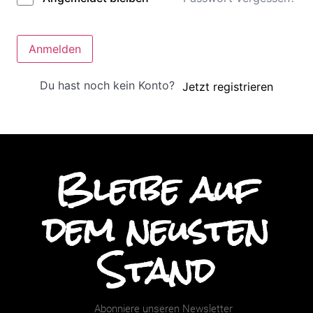
Anmelden
Du hast noch kein Konto?
Jetzt registrieren
Bleibe auf
dem neusten
Stand
Abonniere unseren Newsletter