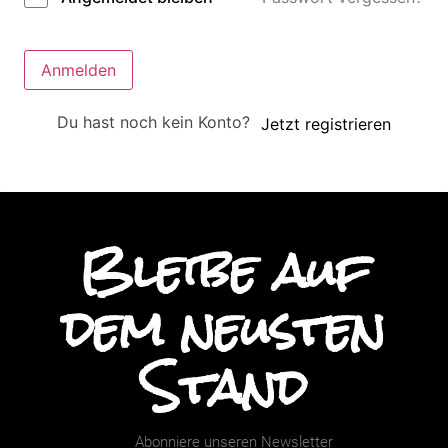
Anmelden
Du hast noch kein Konto?
Jetzt registrieren
Bleibe auf
dem neusten
Stand
Abonniere unseren Newsletter