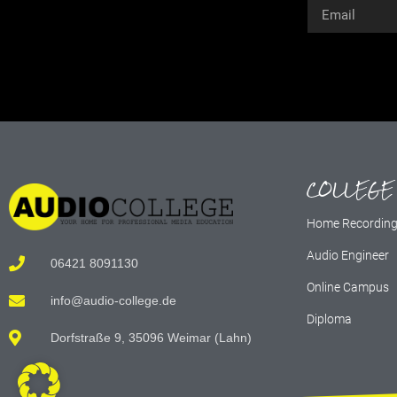
Alternative:
COLLEGE
Home Recordin
Audio Engineer
06421 8091130
Online Campus
info@audio-college.de
Diploma
Dorfstraße 9, 35096 Weimar (Lahn)