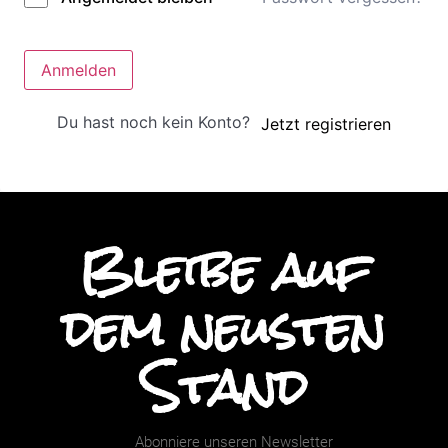
Anmelden
Du hast noch kein Konto?
Jetzt registrieren
Bleibe auf
dem neusten
Stand
Abonniere unseren Newsletter