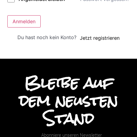
Anmelden
Du hast noch kein Konto?
Jetzt registrieren
Bleibe auf
dem neusten
Stand
Abonniere unseren Newsletter