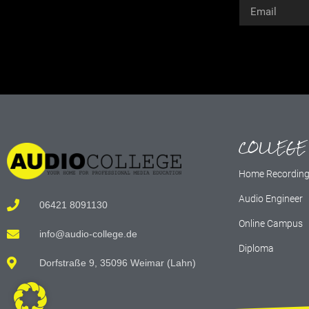
Alternative:
COLLEGE
Home Recordin
Audio Engineer
06421 8091130
Online Campus
info@audio-college.de
Diploma
Dorfstraße 9, 35096 Weimar (Lahn)