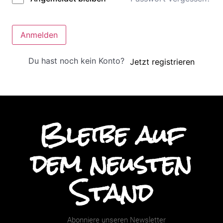
Anmelden
Du hast noch kein Konto?
Jetzt registrieren
Bleibe auf
dem neusten
Stand
Abonniere unseren Newsletter