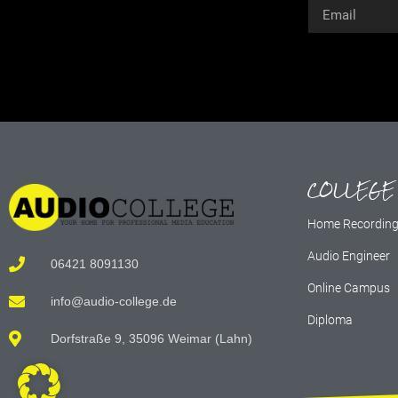
Alternative:
COLLEGE
Home Recordin
Audio Engineer
06421 8091130
Online Campus
info@audio-college.de
Diploma
Dorfstraße 9, 35096 Weimar (Lahn)