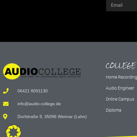
Alternative:
COLLEGE
Home Recordin
Audio Engineer
06421 8091130
Online Campus
info@audio-college.de
Diploma
Dorfstraße 9, 35096 Weimar (Lahn)