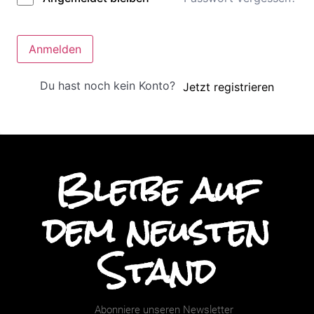
Anmelden
Du hast noch kein Konto?
Jetzt registrieren
Bleibe auf
dem neusten
Stand
Abonniere unseren Newsletter