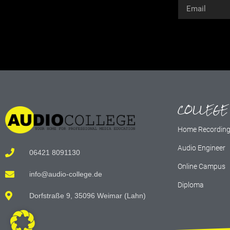
Alternative:
COLLEGE
Home Recordin
Audio Engineer
06421 8091130
Online Campus
info@audio-college.de
Diploma
Dorfstraße 9, 35096 Weimar (Lahn)