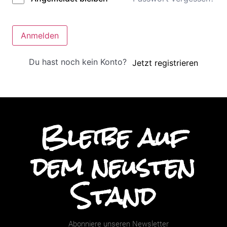
Anmelden
Du hast noch kein Konto?
Jetzt registrieren
Bleibe auf
dem neusten
Stand
Abonniere unseren Newsletter