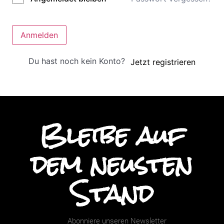
Anmelden
Du hast noch kein Konto?
Jetzt registrieren
Bleibe auf
dem neusten
Stand
Abonniere unseren Newsletter