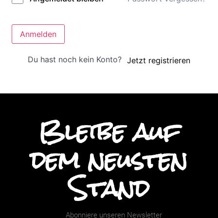
Anmelden
Du hast noch kein Konto?
Jetzt registrieren
Bleibe auf
dem neusten
Stand
Abonniere unseren Newsletter