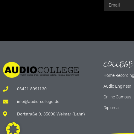
Alternative:
COLLEGE
Home Recordin
Audio Engineer
06421 8091130
Online Campus
info@audio-college.de
Diploma
Dorfstraße 9, 35096 Weimar (Lahn)