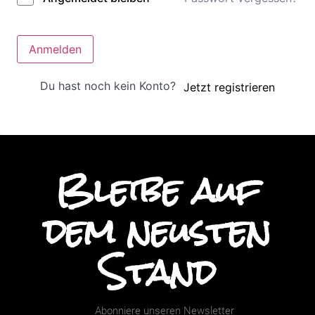
Anmelden
Du hast noch kein Konto?
Jetzt registrieren
Bleibe auf
dem neusten
Stand
Abonniere unseren Newsletter