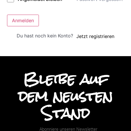
Anmelden
Du hast noch kein Konto?
Jetzt registrieren
Bleibe auf
dem neusten
Stand
Abonniere unseren Newsletter