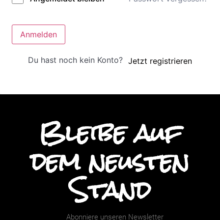
Anmelden
Du hast noch kein Konto?
Jetzt registrieren
Bleibe auf
dem neusten
Stand
Abonniere unseren Newsletter