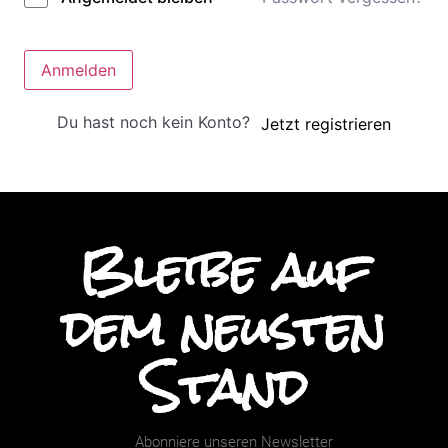
Anmelden
Du hast noch kein Konto?
Jetzt registrieren
Bleibe auf
dem neusten
Stand
Abonniere unseren Newsletter