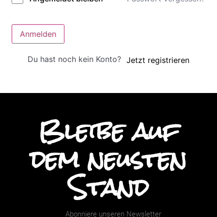
Anmelden
Du hast noch kein Konto?
Jetzt registrieren
Bleibe auf
dem neusten
Stand
Abonniere unseren Newsletter