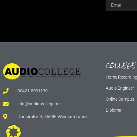
Alternative:
COLLEGE
Home Recordin
Audio Engineer
06421 8091130
Online Campus
info@audio-college.de
Diploma
Dorfstraße 9, 35096 Weimar (Lahn)