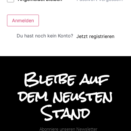
Anmelden
Du hast noch kein Konto?
Jetzt registrieren
Bleibe auf
dem neusten
Stand
Abonniere unseren Newsletter