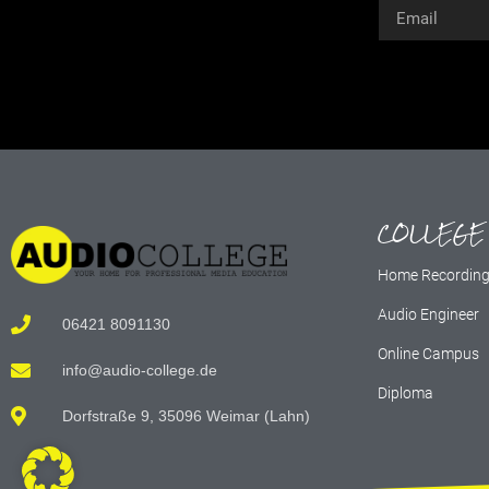
Alternative:
COLLEGE
Home Recordin
Audio Engineer
06421 8091130
Online Campus
info@audio-college.de
Diploma
Dorfstraße 9, 35096 Weimar (Lahn)