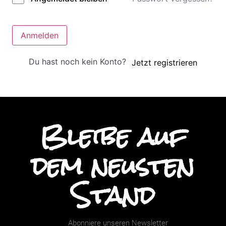
Anmelden
Du hast noch kein Konto?
Jetzt registrieren
Bleibe auf
dem neusten
Stand
Abonniere unseren Newsletter