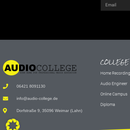
Alternative:
COLLEGE
Home Recordin
Audio Engineer
06421 8091130
Online Campus
info@audio-college.de
Diploma
Dorfstraße 9, 35096 Weimar (Lahn)