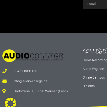
Alternative:
COLLEGE
Home Recordin
Audio Engineer
06421 8091130
Online Campus
info@audio-college.de
Diploma
Dorfstraße 9, 35096 Weimar (Lahn)