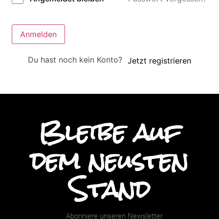
Anmelden
Du hast noch kein Konto?
Jetzt registrieren
Bleibe auf
dem neusten
Stand
Abonniere unseren Newsletter