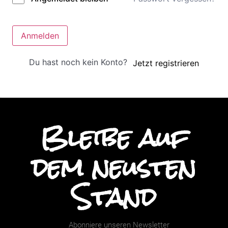
Anmelden
Du hast noch kein Konto?
Jetzt registrieren
Bleibe auf
dem neusten
Stand
Abonniere unseren Newsletter