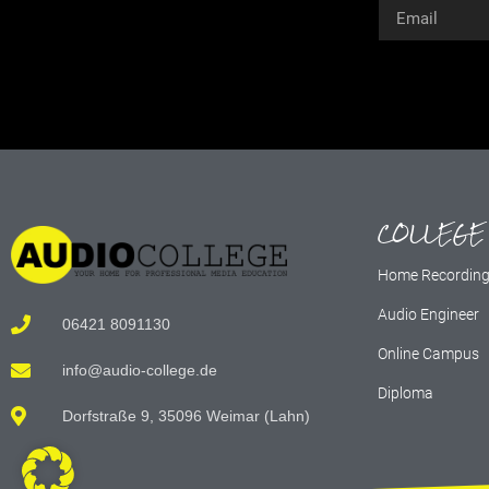
Alternative:
COLLEGE
Home Recordin
Audio Engineer
06421 8091130
Online Campus
info@audio-college.de
Diploma
Dorfstraße 9, 35096 Weimar (Lahn)