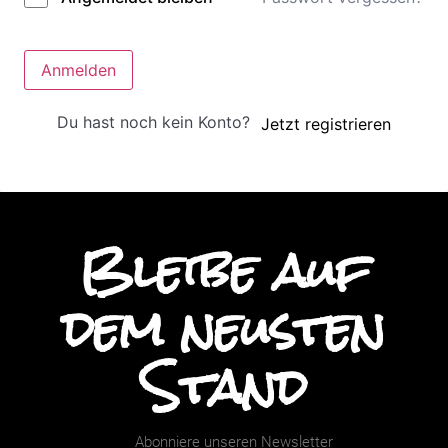
Anmelden
Du hast noch kein Konto?
Jetzt registrieren
Bleibe auf
dem neusten
Stand
Abonniere unseren Newsletter