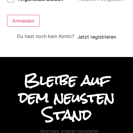
Anmelden
Du hast noch kein Konto?
Jetzt registrieren
Bleibe auf
dem neusten
Stand
Abonniere unseren Newsletter