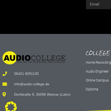
Alternative:
COLLEGE
Home Recordin
Audio Engineer
06421 8091130
Online Campus
info@audio-college.de
Diploma
Dorfstraße 9, 35096 Weimar (Lahn)