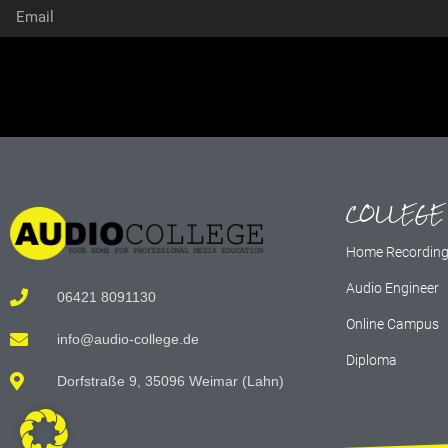
Alternative:
COLLEGE
Home Recordin
Audio Engineer
06421 8091130
Online Campus
info@audio-college.de
Diploma
Dorfstraße 9, 35096 Weimar (Lahn)