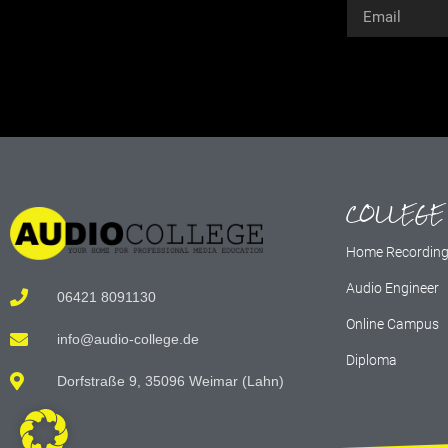
Alternative:
COLLEGE
Home Recordin
Audio Engineer
06421 8091130
Online Campus
info@audio-college.de
Diploma
Dorfstraße 9, 35096 Weimar (Lahn)