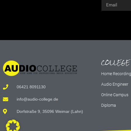
Alternative:
COLLEGE
Home Recordin
Audio Engineer
06421 8091130
Online Campus
info@audio-college.de
Diploma
Dorfstraße 9, 35096 Weimar (Lahn)