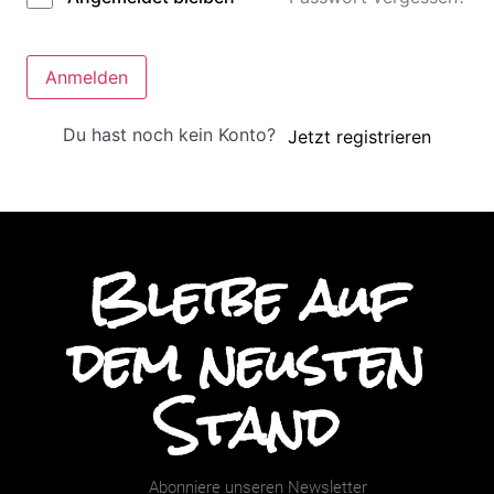
Anmelden
Du hast noch kein Konto?
Jetzt registrieren
Bleibe auf
dem neusten
Stand
Abonniere unseren Newsletter