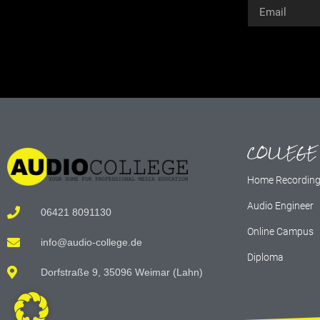
Alternative:
COLLEGE
Home Recordin
Audio Engineer
06421 8091130
Online Campus
info@audio-college.de
Diploma
Dorfstraße 9, 35096 Weimar (Lahn)