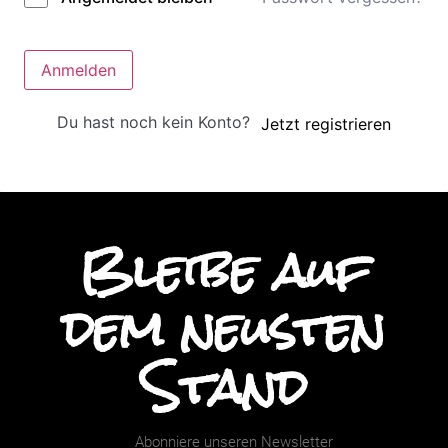
Anmelden
Du hast noch kein Konto?
Jetzt registrieren
Bleibe auf
dem neusten
Stand
Abonniere unseren Newsletter