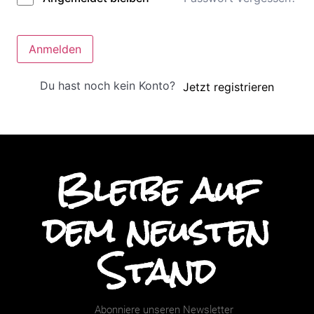
Anmelden
Du hast noch kein Konto?
Jetzt registrieren
Bleibe auf
dem neusten
Stand
Abonniere unseren Newsletter