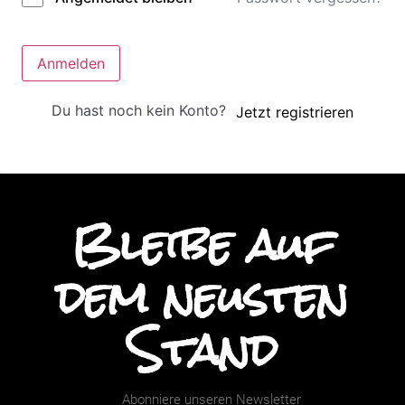
Anmelden
Du hast noch kein Konto?
Jetzt registrieren
Bleibe auf
dem neusten
Stand
Abonniere unseren Newsletter