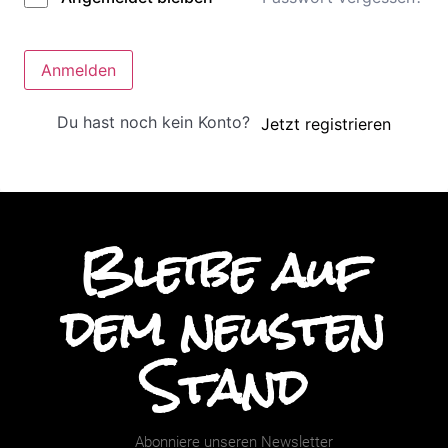
Anmelden
Du hast noch kein Konto?
Jetzt registrieren
Bleibe auf
dem neusten
Stand
Abonniere unseren Newsletter