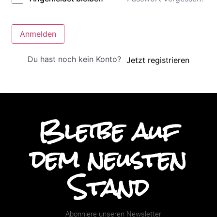
Anmelden
Du hast noch kein Konto?
Jetzt registrieren
Bleibe auf
dem neusten
Stand
Abonniere unseren Newsletter