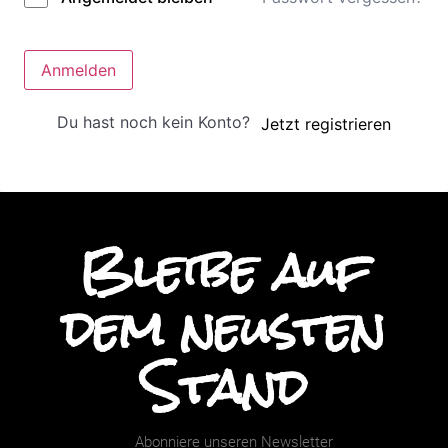
Anmelden
Du hast noch kein Konto?
Jetzt registrieren
Bleibe auf
dem neusten
Stand
Abonniere unseren Newsletter