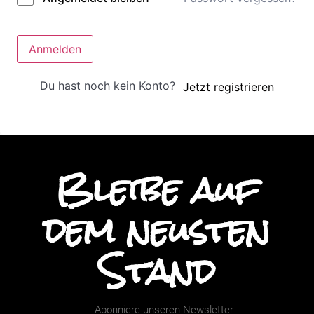
Anmelden
Du hast noch kein Konto?
Jetzt registrieren
Bleibe auf
dem neusten
Stand
Abonniere unseren Newsletter